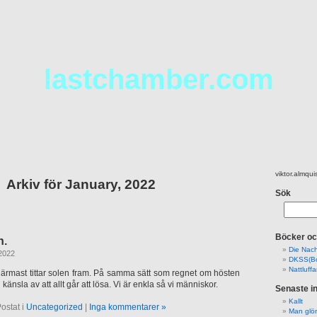
lastchamber.com
viktor.almqu
Arkiv för January, 2022
Sök
Search
for:
Böcker oc
n.
Die Nacht
2022
DKSS(B
Nattluffa
närmast tittar solen fram. På samma sätt som regnet om hösten
nsla av att allt går att lösa. Vi är enkla så vi människor.
Senaste i
Kallt
ostat i
Uncategorized
|
Inga kommentarer »
Man glöm