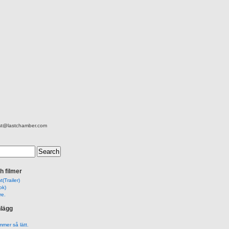
ist@lastchamber.com
h filmer
(Trailer)
ok)
re.
nlägg
mer så lätt.