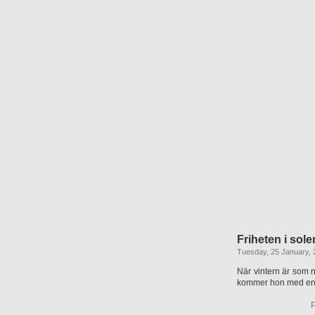
Friheten i sole
Tuesday, 25 January, 
När vintern är som 
kommer hon med en kä
P