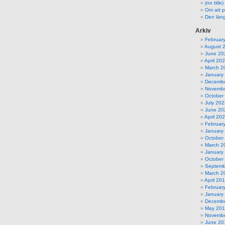
(no title)
Om att p
Den län
Arkiv
Februar
August 
June 20
April 20
March 2
January
Decembe
Novembe
October
July 202
June 20
April 20
Februar
January
October
March 2
January
October
Septemb
March 2
April 20
Februar
January
Decembe
May 20
Novembe
June 20